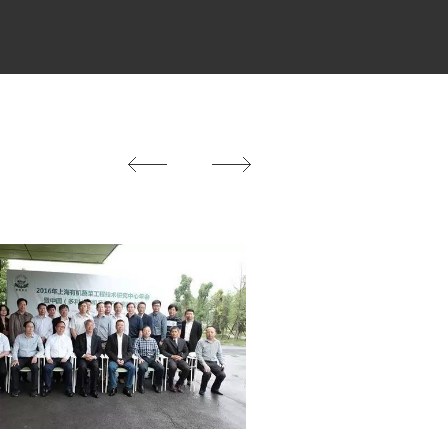
ry chain unified standards and
 Maximum guarantee food fresh