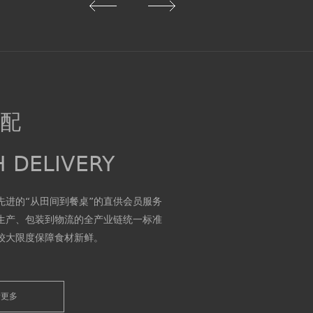
宅配
H DELIVERY
先进的“从田间到餐桌”的直供会员服务
生产、包装到物流的全产业链统一标准
较大限度保障食材新鲜。
 adopts advanced & other; From
e & throughout; Straight for
the service mode, from the
看更多
ackaging to the logistics of the