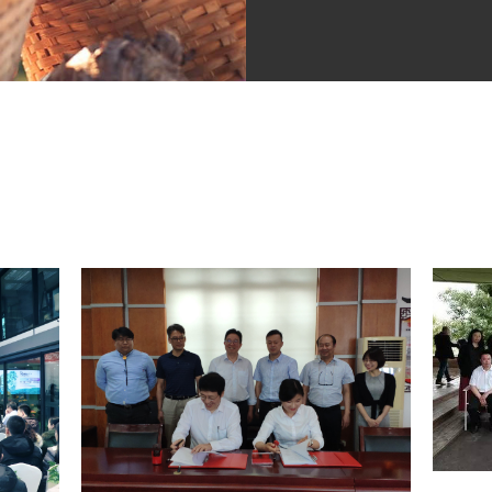
whole indust
monitoring.
for you.