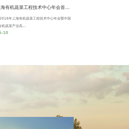
2016上海有机蔬菜工程技术中心年会首次走进成都
多利"浦东新区劳模创新工
，2016年上海有机蔬菜工程技术中心年会暨中国
多利农庄创始人张同贵先生于201
机蔬菜产业高...
动模范&rdq...
5-10
2016-05-04