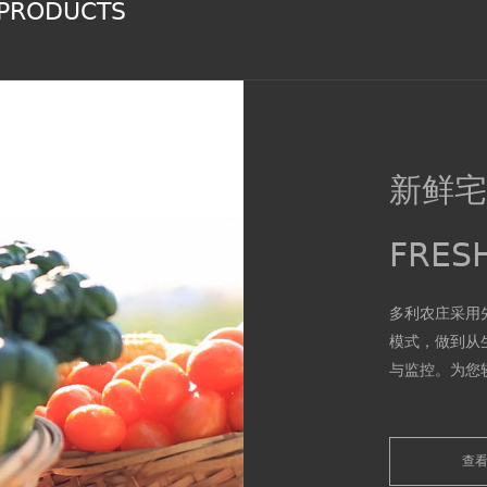
 PRODUCTS
新鲜
FRES
多利农庄采用
模式，做到从
与监控。为您
Tony's farm
field to tabl
members of 
查
production, p